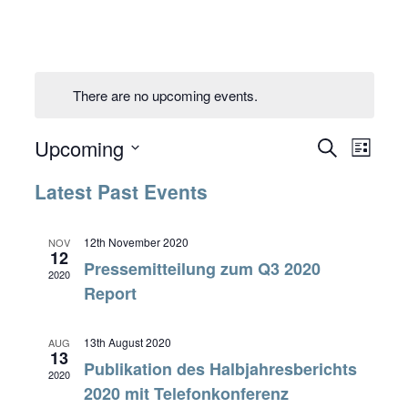
There are no upcoming events.
Event
Upcoming
Events
Search
List
Views
Search
Navig
Latest Past Events
and
Views
Navigatio
12th November 2020
NOV
12
Pressemitteilung zum Q3 2020
2020
Report
13th August 2020
AUG
13
Publikation des Halbjahresberichts
2020
2020 mit Telefonkonferenz