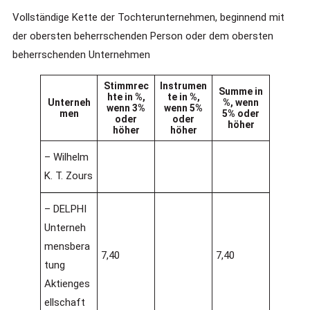
Vollständige Kette der Tochterunternehmen, beginnend mit
der obersten beherrschenden Person oder dem obersten
beherrschenden Unternehmen
Stimmrec
Instrumen
Summe in
hte in %,
te in %,
Unterneh
%, wenn
wenn 3%
wenn 5%
men
5% oder
oder
oder
höher
höher
höher
– Wilhelm
K. T. Zours
– DELPHI
Unterneh
mensbera
7,40
7,40
tung
Aktienges
ellschaft