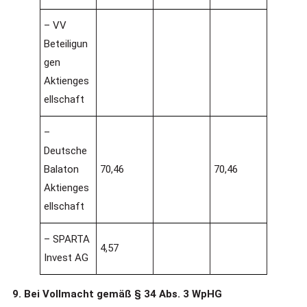
– VV
Beteiligun
gen
Aktienges
ellschaft
–
Deutsche
Balaton
70,46
70,46
Aktienges
ellschaft
– SPARTA
4,57
Invest AG
9. Bei Vollmacht gemäß § 34 Abs. 3 WpHG