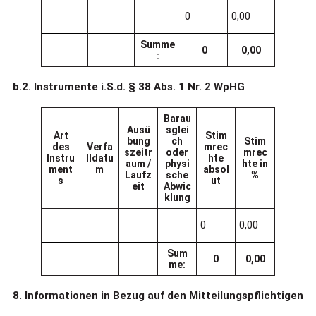
0
0,00
Summe
0
0,00
:
b.2. Instrumente i.S.d. § 38 Abs. 1 Nr. 2 WpHG
Barau
Ausü
sglei
Art
Stim
bung
ch
Stim
des
Verfa
mrec
szeitr
oder
mrec
Instru
lldatu
hte
aum /
physi
hte in
ment
m
absol
Laufz
sche
%
s
ut
eit
Abwic
klung
0
0,00
Sum
0
0,00
me:
8. Informationen in Bezug auf den Mitteilungspflichtigen