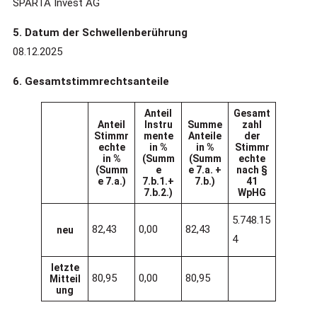
SPARTA Invest AG
5. Datum der Schwellenberührung
08.12.2025
6. Gesamtstimmrechtsanteile
Anteil
Gesamt
Anteil
Instru
Summe
zahl
Stimmr
mente
Anteile
der
echte
in %
in %
Stimmr
in %
(Summ
(Summ
echte
(Summ
e
e 7.a. +
nach §
e 7.a.)
7.b.1.+
7.b.)
41
7.b.2.)
WpHG
5.748.15
82,43
0,00
82,43
neu
4
letzte
80,95
0,00
80,95
Mitteil
ung