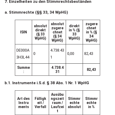
7. Einzelheiten zu den Stimmrechtsbeständen
a. Stimmrechte (§§ 33, 34 WpHG)
absolut
zugere
absolut
direkt
zugere
chnet
direkt
in % (§
ISIN
chnet
in % (§
(§ 33
33
(§ 34
34
WpHG)
WpHG)
WpHG)
WpHG)
DE000A
4.738.43
0
0,00
82,43
3H3L44
1
Summe
4.738.4
82,43
:
31
b.1. Instrumente i.S.d. § 38 Abs. 1 Nr. 1 WpHG
Ausübu
Art des
Fälligk
ngszeit
Stimmr
Stimmr
Instru
eit /
raum /
echte
echte
ments
Verfall
Laufzei
absolut
in %
t