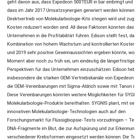
geht davon aus, dass Expedeon 500TEUR in bar einbringt und sc
dass im Jahr 2017 Umsatzsynergien generiert werden können, d
Direktvertrieb von Molekularbiologie-Kits steigen wird und zuglei
Kosten reduziert worden sind. All diese Faktoren könnten das n
Unternehmen in die Profitabilität führen. Edison stellt fest, dass
Kombination von hohem Wachstum und kontrollierten Kosten f
und 2019 sehr positive Gewinnaussichten ergeben könnte, wobe
Moment aber noch zu früh sei, um eindeutig die längerfristigen
Perspektiven für das Unternehmen einzuschätzen. Edison hebt
insbesondere die starken OEM-Vertriebskanäle von Expedeon herv
die OEM-Vereinbarungen mit Sigma-Aldrich sowie mit Tanon in C
Diese Vereinbarungen könnten weitere Möglichkeiten für SYGNIS
Molekularbiologie-Produkte bereithalten. SYGNIS plant, mit sein
innovativen Molekularbiologie-Technologien auch auf den
Forschungsmarkt für Flüssigbiopsie-Tests vorzudringen – Tests
DNA-Fragmente im Blut, die zur Aufspürung und zur Erkennung
verschiedener Krebsformen eingesetzt werden können. Die Tec