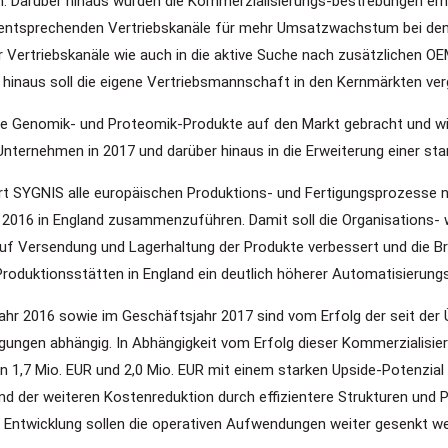
 Darüber hinaus wurden die Kommerzialisierungs-bestrebungen erhöh
ntsprechenden Vertriebskanäle für mehr Umsatzwachstum bei den
er Vertriebskanäle wie auch in die aktive Suche nach zusätzlichen O
r hinaus soll die eigene Vertriebsmannschaft in den Kernmärkten ve
e Genomik- und Proteomik-Produkte auf den Markt gebracht und wir
 Unternehmen in 2017 und darüber hinaus in die Erweiterung einer sta
 SYGNIS alle europäischen Produktions- und Fertigungsprozesse nac
 2016 in England zusammenzuführen. Damit soll die Organisations- 
ck auf Versendung und Lagerhaltung der Produkte verbessert und die
Produktionsstätten in England ein deutlich höherer Automatisierung
ahr 2016 sowie im Geschäftsjahr 2017 sind vom Erfolg der seit de
gungen abhängig. In Abhängigkeit vom Erfolg dieser Kommerzialisi
,7 Mio. EUR und 2,0 Mio. EUR mit einem starken Upside-Potenzial i
 der weiteren Kostenreduktion durch effizientere Strukturen und 
 Entwicklung sollen die operativen Aufwendungen weiter gesenkt we