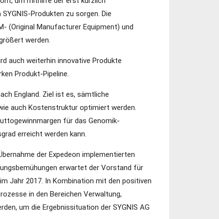
t, um mithilfe der erst kürzlich
 SYGNIS-Produkten zu sorgen. Die
EM- (Original Manufacturer Equipment) und
rgrößert werden.
d auch weiterhin innovative Produkte
rken Produkt-Pipeline.
h England. Ziel ist es, sämtliche
wie auch Kostenstruktur optimiert werden.
 Bruttogewinnmargen für das Genomik-
sgrad erreicht werden kann.
r Übernahme der Expedeon implementierten
erungsbemühungen erwartet der Vorstand für
m Jahr 2017. In Kombination mit den positiven
Prozesse in den Bereichen Verwaltung,
rden, um die Ergebnissituation der SYGNIS AG