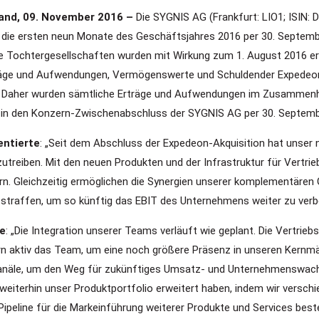
land, 09. November 2016 –
Die SYGNIS AG (Frankfurt: LIO1; ISIN
r die ersten neun Monate des Geschäftsjahres 2016 per 30. Septemb
hre Tochtergesellschaften wurden mit Wirkung zum 1. August 2016 e
träge und Aufwendungen, Vermögenswerte und Schuldender Expedeon
 Daher wurden sämtliche Erträge und Aufwendungen im Zusammenh
6 in den Konzern-Zwischenabschluss der SYGNIS AG per 30. Septem
entierte
: „Seit dem Abschluss der Expedeon-Akquisition hat unser
eiben. Mit den neuen Produkten und der Infrastruktur für Vertrieb
rn. Gleichzeitig ermöglichen die Synergien unserer komplementären 
straffen, um so künftig das EBIT des Unternehmens weiter zu verb
te
: „Die Integration unserer Teams verläuft wie geplant. Die Vertrie
rn aktiv das Team, um eine noch größere Präsenz in unseren Kernmär
kanäle, um den Weg für zukünftiges Umsatz- und Unternehmenswachs
eiterhin unser Produktportfolio erweitert haben, indem wir verschi
ipeline für die Markeinführung weiterer Produkte und Services besten