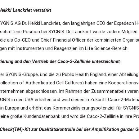
ikki Lanckriet verstärkt
YGNIS AG Dr. Heikki Lanckriet, den langjährigen CEO der Expedeon H
geschaffene Position bei SYGNIS. Dr. Lanckriet wurde zudem Mitglied
ie als Co-CEO und Chief Financial Officer der kombinierten Organisat
gen mit Instrumenten und Reagenzien im Life Science-Bereich.
ierung und den Vertrieb der Caco-2-Zelllinie unterzeichnet
 der SYGNIS-Gruppe, und die zu Public Health England, einer Abteilu
lection of Authenticated Cell Cultures) haben eine Kooperationsv
le Unternehmen abgeschlossen. Im Rahmen der Zusammenarbeit vera
GNIS in den USA erhalten und wird diesen in Zukunft Caco-2-Material
in Europa und erhöht das Kommerzialisierungspotenzial für SYGNIS,
 eine große Kundendatenbank und wird die Caco-2-Zelllinie in ihre P
vCheck(TM)-Kit zur Qualitätskontrolle bei der Amplifikation ganze