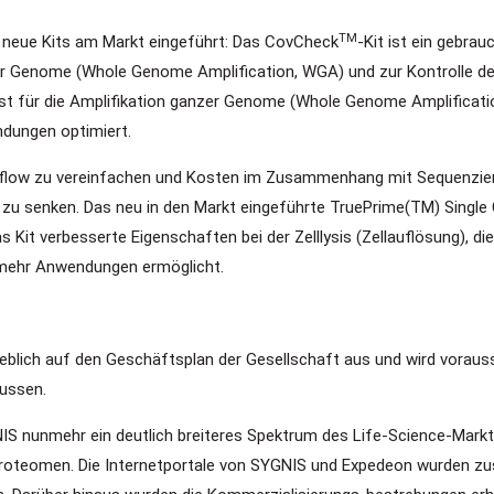
TM
 neue Kits am Markt eingeführt: Das CovCheck
-Kit ist ein gebra
 Genome (Whole Genome Amplification, WGA) und zur Kontrolle der Q
ist für die Amplifikation ganzer Genome (Whole Genome Amplification
ndungen optimiert.
flow zu vereinfachen und Kosten im Zusammenhang mit Sequenzie
 zu senken. Das neu in den Markt eingeführte TruePrime(TM) Single C
s Kit verbesserte Eigenschaften bei der Zelllysis (Zellauflösung), d
h mehr Anwendungen ermöglicht.
eblich auf den Geschäftsplan der Gesellschaft aus und wird voraus
lussen.
nunmehr ein deutlich breiteres Spektrum des Life-Science-Marktes 
 Proteomen. Die Internetportale von SYGNIS und Expedeon wurden z