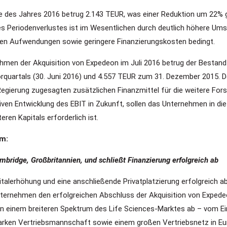
e des Jahres 2016 betrug 2.143 TEUR, was einer Reduktion um 22%
es Periodenverlustes ist im Wesentlichen durch deutlich höhere Ums
ven Aufwendungen sowie geringere Finanzierungskosten bedingt.
ahmen der Akquisition von Expedeon im Juli 2016 betrug der Bestand
quartals (30. Juni 2016) und 4.557 TEUR zum 31. Dezember 2015. De
Regierung zugesagten zusätzlichen Finanzmittel für die weitere For
iven Entwicklung des EBIT in Zukunft, sollen das Unternehmen in di
ren Kapitals erforderlich ist.
um:
ridge, Großbritannien, und schließt Finanzierung erfolgreich ab
talerhöhung und eine anschließende Privatplatzierung erfolgreich 
nternehmen den erfolgreichen Abschluss der Akquisition von Expede
 in einem breiteren Spektrum des Life Sciences-Marktes ab – vom 
tarken Vertriebsmannschaft sowie einem großen Vertriebsnetz in E