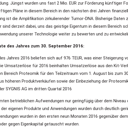
lung. Jüngst wurden uns fast 2 Mio. EUR zur Förderung künftiger F
igen Pläne in diesem Bereich in den nächsten drei Jahren finanziell
ng ist die Amplifikation zirkulierender Tumor-DNA. Bisherige Daten 
ir sind derzeit dabei, uns das geistige Eigentum in diesem Bereich s
 Anwendung unserer Technologie weiter zu bewerten und zu entwickeln
ate des Jahres zum 30. September 2016:
des Jahres 2016 beliefen sich auf 976 TEUR, was einer Steigerung
 Die Umsatzerlöse für 2016 beinhalten Umsatzerlöse aus den Kit-V
ereich Proteomik für den Teilzeitraum vom 1. August bis zum 30.
 aus höheren Produktverkäufen sowie der Einbeziehung der Proteom
er SYGNIS AG im dritten Quartal 2016
mten betrieblichen Aufwendungen nur geringfügig über dem Niveau d
g der eigenen Produkte und Anwendungen wurden durch deutlich ger
endungen wurden in den ersten neun Monaten 2016 gegenüber dem V
oder gegen Eigenkapital getauscht wurden.