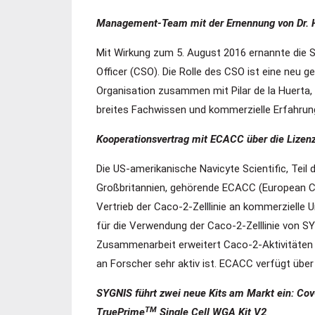
Management-Team mit der Ernennung von Dr. He
Mit Wirkung zum 5. August 2016 ernannte die S
Officer (CSO). Die Rolle des CSO ist eine neu 
Organisation zusammen mit Pilar de la Huerta, d
breites Fachwissen und kommerzielle Erfahrun
Kooperationsvertrag mit ECACC über die Lizenz
Die US-amerikanische Navicyte Scientific, Teil
Großbritannien, gehörende ECACC (European Col
Vertrieb der Caco-2-Zelllinie an kommerziel
für die Verwendung der Caco-2-Zelllinie von SY
Zusammenarbeit erweitert Caco-2-Aktivitäten 
an Forscher sehr aktiv ist. ECACC verfügt über
SYGNIS führt zwei neue Kits am Markt ein: Co
TM
TruePrime
Single Cell WGA Kit V2