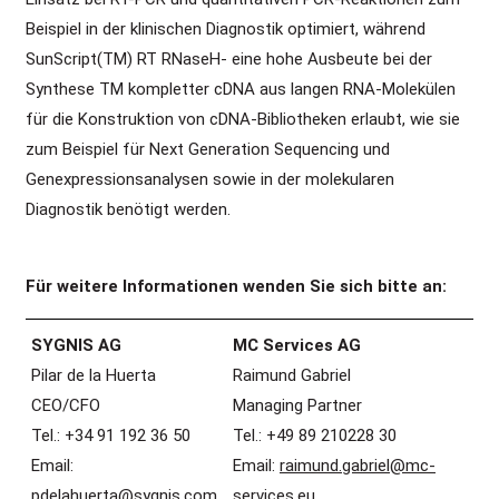
Beispiel in der klinischen Diagnostik optimiert, während
SunScript(TM) RT RNaseH- eine hohe Ausbeute bei der
Synthese TM kompletter cDNA aus langen RNA-Molekülen
für die Konstruktion von cDNA-Bibliotheken erlaubt, wie sie
zum Beispiel für Next Generation Sequencing und
Genexpressionsanalysen sowie in der molekularen
Diagnostik benötigt werden.
Für weitere Informationen wenden Sie sich bitte an
:
SYGNIS AG
MC Services AG
Pilar de la Huerta
Raimund Gabriel
CEO/CFO
Managing Partner
Tel.: +34 91 192 36 50
Tel.: +49 89 210228 30
Email:
Email:
raimund.gabriel@mc-
pdelahuerta@sygnis.com
services.eu