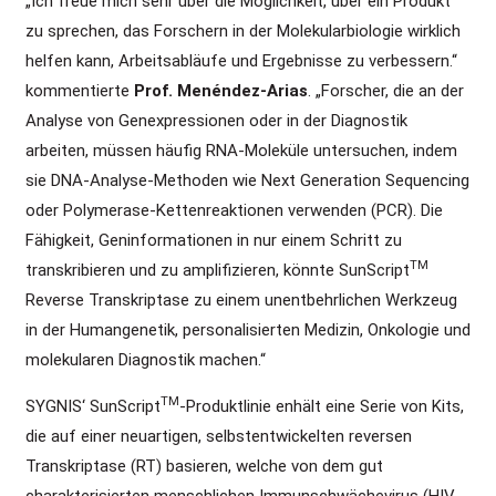
„Ich freue mich sehr über die Möglichkeit, über ein Produkt
zu sprechen, das Forschern in der Molekularbiologie wirklich
helfen kann, Arbeitsabläufe und Ergebnisse zu verbessern.“
kommentierte
Prof. Menéndez-Arias
. „Forscher, die an der
Analyse von Genexpressionen oder in der Diagnostik
arbeiten, müssen häufig RNA-Moleküle untersuchen, indem
sie DNA-Analyse-Methoden wie Next Generation Sequencing
oder Polymerase-Kettenreaktionen verwenden (PCR). Die
Fähigkeit, Geninformationen in nur einem Schritt zu
TM
transkribieren und zu amplifizieren, könnte SunScript
Reverse Transkriptase zu einem unentbehrlichen Werkzeug
in der Humangenetik, personalisierten Medizin, Onkologie und
molekularen Diagnostik machen.“
TM
SYGNIS‘ SunScript
-Produktlinie enhält eine Serie von Kits,
die auf einer neuartigen, selbstentwickelten reversen
Transkriptase (RT) basieren, welche von dem gut
charakterisierten menschlichen Immunschwächevirus (HIV-